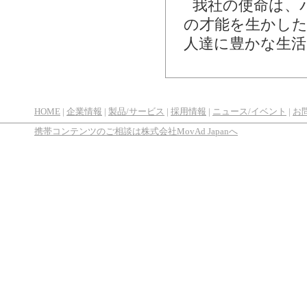
我社の使命は、
の才能を生かし
人達に豊かな生活
HOME
|
企業情報
|
製品/サービス
|
採用情報
|
ニュース/イベント
|
お
携帯コンテンツのご相談は株式会社MovAd Japanへ