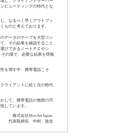
登場し、クライアントサーバー
コンピューティングの時代とな
力し、なるべく早くアウトプッ
いくものと考えております。
そのデータのテープを大型コン
めて、その結果を確認すること
ち運びできるノートＰＣやシ
、その場で、必要な結果を情報
要性を増す中、携帯電話こそ
・クライアントに続く次の時代
生かして、携帯電話の無限の可
目指しています。
株式会社MovAd Japan
代表取締役 中村 政史